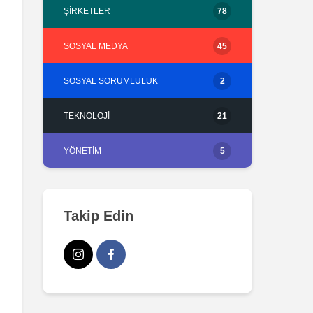
ŞIRKETLER
78
SOSYAL MEDYA
45
SOSYAL SORUMLULUK
2
TEKNOLOJI
21
YÖNETIM
5
Takip Edin