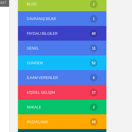
r mi?
BLOG
2
DAVRANIŞ BILIMI
1
FAYDALI BILGILER
40
GENEL
11
GÜNDEM
52
İLHAM VERENLER
6
KIŞISEL GELIŞIM
37
MAKALE
2
PAZARLAMA
40