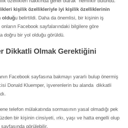
şilik özellikleri hakkında genel olarak hemfikir bulundu.
leri kişilik özellikleriyle iyi kişilik özelliklerinin
n olduğ
u belirtildi. Daha da önemlisi, bir kişinin iş
 onların Facebook sayfalarındaki bilgilere göre
a doğru bir yol olduğu görüldü.
 Dikkatli Olmak Gerektiğini
nın Facebook sayfasına bakmayı yararlı bulup önermiş
cisi Donald Kluemper, işverenlerin bu alanda dikkatli
dı.
rene telefon mülakatında sormasının yasal olmadığı pek
zden bir kişinin cinsiyeti, ırkı, yaşı ve hatta engelli olup
 sayfasında görülebilir.