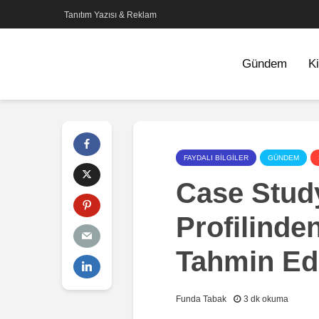
Tanıtım Yazısı & Reklam
Gündem
Ki
FAYDALI BILGILER
GÜNDEM
Case Stud
Profilinde
Tahmin Edi
Funda Tabak
3 dk okuma