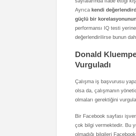
sayfalarında ifade ettiği ki
Ayrıca
kendi değerlendirdik
güçlü bir korelasyonunu
performansı IQ testi yerine
değerlendirilirse bunun dah
Donald Kluemper
Vurguladı
Çalışma iş başvurusu yapa
olsa da, çalışmanın yöneti
olmaları gerektiğini vurgula
Bir Facebook sayfası işve
çok bilgi vermektedir. Bu yü
olmadığı bilgileri Facebook