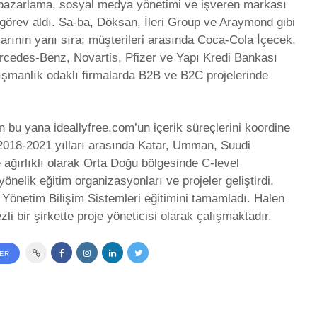
 pazarlama, sosyal medya yönetimi ve işveren markası
 görev aldı. Sa-ba, Döksan, İleri Group ve Araymond gibi
larının yanı sıra; müşterileri arasında Coca-Cola İçecek,
rcedes-Benz, Novartis, Pfizer ve Yapı Kredi Bankası
ışmanlık odaklı firmalarda B2B ve B2C projelerinde
n bu yana ideallyfree.com’un içerik süreçlerini koordine
2018-2021 yılları arasında Katar, Umman, Suudi
 ağırlıklı olarak Orta Doğu bölgesinde C-level
yönelik eğitim organizasyonları ve projeler geliştirdi.
 Yönetim Bilişim Sistemleri eğitimini tamamladı. Halen
li bir şirkette proje yöneticisi olarak çalışmaktadır.
LER