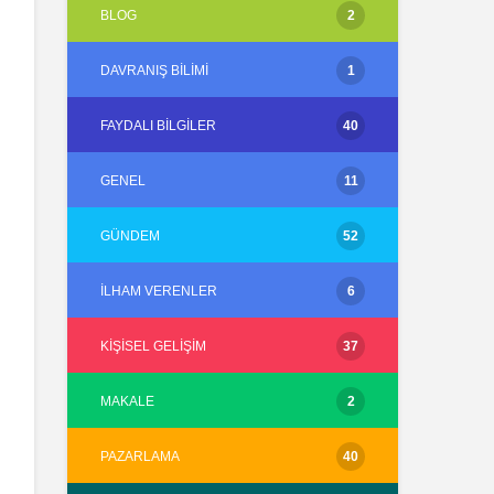
BLOG
2
DAVRANIŞ BILIMI
1
FAYDALI BILGILER
40
GENEL
11
GÜNDEM
52
İLHAM VERENLER
6
KIŞISEL GELIŞIM
37
MAKALE
2
PAZARLAMA
40