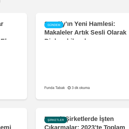
n
ar
Spotify’ın Yeni Hamlesi:
GÜNDEM
Makaleler Artık Sesli Olarak
 Ele
Dinlenebilecek
Funda Tabak
3 dk okuma
Büyük Şirketlerde İşten
ŞIRKETLER
nemi
Çıkarmalar: 2023’te Toplam