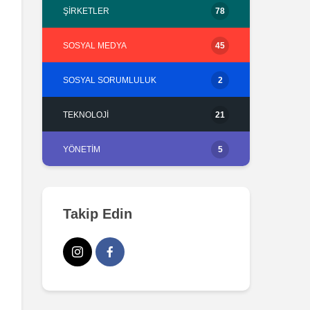
ŞIRKETLER
78
SOSYAL MEDYA
45
SOSYAL SORUMLULUK
2
TEKNOLOJI
21
YÖNETIM
5
Takip Edin