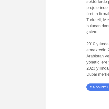
sektörlerde
projelerinde
üretim firma
Turkcell, Me
bulunan dan
çalıştı.
2010 yılında
etmektedir. 
Arabistan ve
yöneticilere 
2023 yılında
Dubai merkez
TÜM GÖNDERI