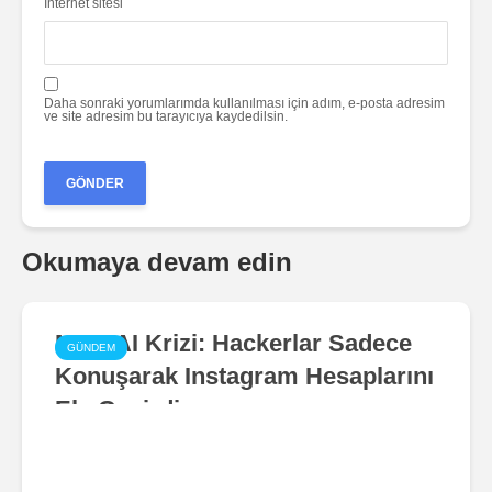
İnternet sitesi
Daha sonraki yorumlarımda kullanılması için adım, e-posta adresim
ve site adresim bu tarayıcıya kaydedilsin.
Okumaya devam edin
Meta AI Krizi: Hackerlar Sadece
GÜNDEM
Konuşarak Instagram Hesaplarını
Ele Geçirdi