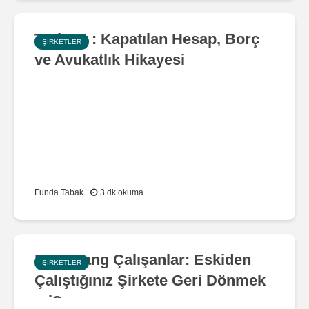
Turknet : Kapatılan Hesap, Borç
ŞIRKETLER
ve Avukatlık Hikayesi
Funda Tabak
3 dk okuma
Bumerang Çalışanlar: Eskiden
ŞIRKETLER
Çalıştığınız Şirkete Geri Dönmek
mi?