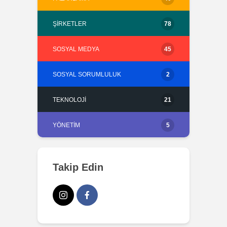
ŞIRKETLER
78
SOSYAL MEDYA
45
SOSYAL SORUMLULUK
2
TEKNOLOJI
21
YÖNETIM
5
Takip Edin