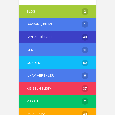
BLOG
2
DAVRANIŞ BILIMI
1
FAYDALI BILGILER
40
GENEL
11
GÜNDEM
52
İLHAM VERENLER
6
KIŞISEL GELIŞIM
37
MAKALE
2
PAZARLAMA
40