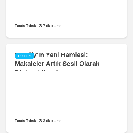
Funda Tabak
7 dk okuma
Spotify’ın Yeni Hamlesi:
GÜNDEM
Makaleler Artık Sesli Olarak
Dinlenebilecek
Funda Tabak
3 dk okuma