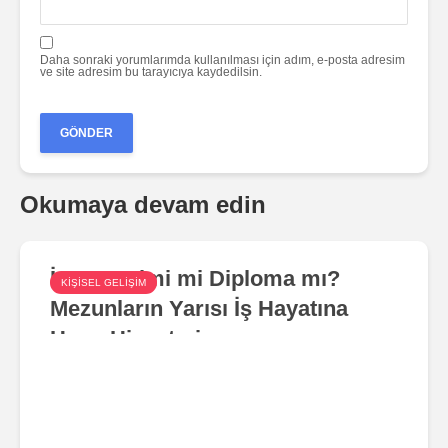
Daha sonraki yorumlarımda kullanılması için adım, e-posta adresim
ve site adresim bu tarayıcıya kaydedilsin.
Okumaya devam edin
İş Deneyimi mi Diploma mı?
KIŞISEL GELIŞIM
Mezunların Yarısı İş Hayatına
Hazır Hissetmiyor