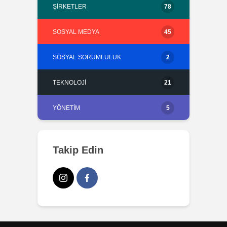
ŞIRKETLER
78
SOSYAL MEDYA
45
SOSYAL SORUMLULUK
2
TEKNOLOJI
21
YÖNETIM
5
Takip Edin