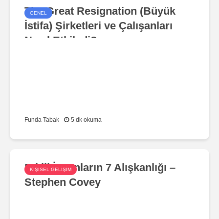
The Great Resignation (Büyük
GENEL
İstifa) Şirketleri ve Çalışanları
Nasıl Etkiledi?
Funda Tabak
5 dk okuma
Etkili İnsanların 7 Alışkanlığı –
KIŞISEL GELIŞIM
Stephen Covey