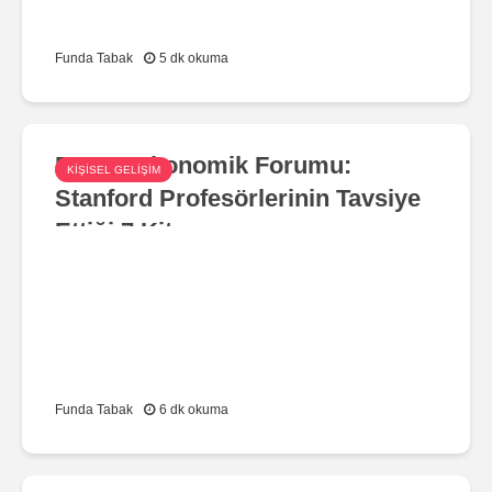
Funda Tabak
5 dk okuma
Dünya Ekonomik Forumu:
KIŞISEL GELIŞIM
Stanford Profesörlerinin Tavsiye
Ettiği 7 Kitap
Funda Tabak
6 dk okuma