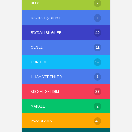
BLOG
2
DAVRANIŞ BILIMI
1
FAYDALI BILGILER
40
GENEL
11
GÜNDEM
52
İLHAM VERENLER
6
KIŞISEL GELIŞIM
37
MAKALE
2
PAZARLAMA
40