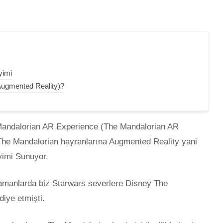
yimi
Augmented Reality)?
Mandalorian AR Experience (The Mandalorian AR
The Mandalorian hayranlarına Augmented Reality yani
yimi Sunuyor.
zamanlarda biz Starwars severlere Disney The
ediye etmişti.