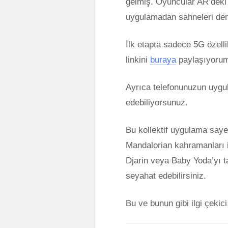
gelmiş. Oyuncular AR’deki k
uygulamadan sahneleri den
İlk etapta sadece 5G özelli
linkini
buraya
paylaşıyoru
Ayrıca telefonunuzun uygu
edebiliyorsunuz.
Bu kollektif uygulama sayes
Mandalorian kahramanları il
Djarin veya Baby Yoda’yı ta
seyahat edebilirsiniz.
Bu ve bunun gibi ilgi çekic