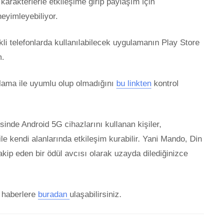
arakterlerle etkileşime girip paylaşım için
eyimleyebiliyor.
kli telefonlarda kullanılabilecek uygulamanın Play Store
m.
lama ile uyumlu olup olmadığını
bu linkten
kontrol
inde Android 5G cihazlarını kullanan kişiler,
e kendi alanlarında etkileşim kurabilir. Yani Mando, Din
kip eden bir ödül avcısı olarak uzayda dilediğinizce
i haberlere
buradan
ulaşabilirsiniz.