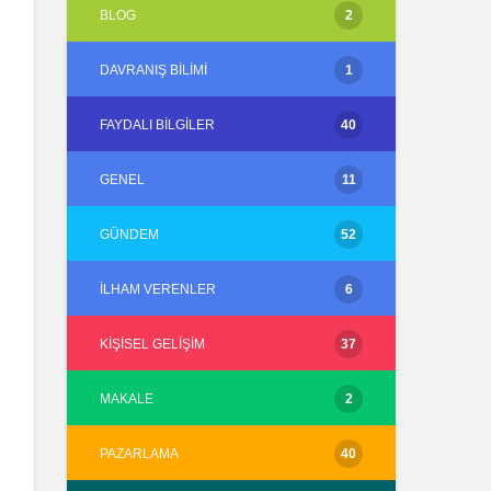
BLOG
2
DAVRANIŞ BILIMI
1
FAYDALI BILGILER
40
GENEL
11
GÜNDEM
52
İLHAM VERENLER
6
KIŞISEL GELIŞIM
37
MAKALE
2
PAZARLAMA
40