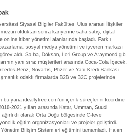
bak
ersitesi Siyasal Bilgiler Fakültesi Uluslararası İlişkiler
ezun olduktan sonra kariyerine saha satış, dijital
 online itibar yönetimi alanlarında başladı. Farklı
 pazarlama, sosyal medya yönetimi ve işveren markası
 görev aldı. Sa-ba, Döksan, İleri Group ve Araymond gibi
larının yanı sıra; müşterileri arasında Coca-Cola İçecek,
rcedes-Benz, Novartis, Pfizer ve Yapı Kredi Bankası
ışmanlık odaklı firmalarda B2B ve B2C projelerinde
n bu yana ideallyfree.com’un içerik süreçlerini koordine
2018-2021 yılları arasında Katar, Umman, Suudi
 ağırlıklı olarak Orta Doğu bölgesinde C-level
yönelik eğitim organizasyonları ve projeler geliştirdi.
 Yönetim Bilişim Sistemleri eğitimini tamamladı. Halen