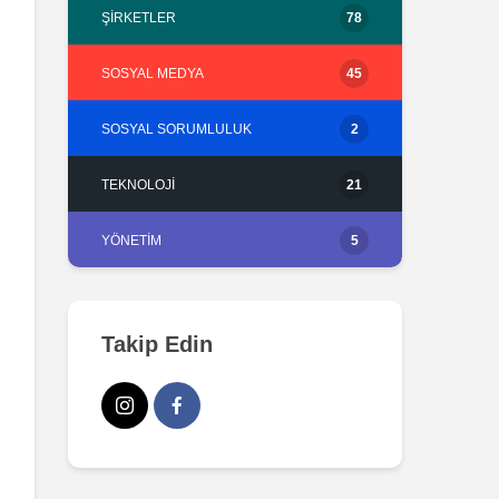
ŞIRKETLER
78
SOSYAL MEDYA
45
SOSYAL SORUMLULUK
2
TEKNOLOJI
21
YÖNETIM
5
Takip Edin