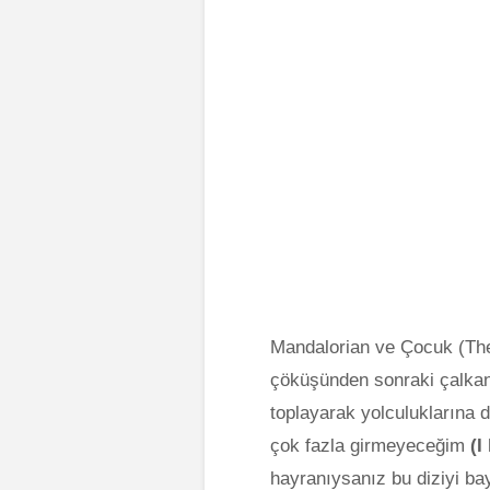
Mandalorian ve Çocuk (The
çöküşünden sonraki çalkant
toplayarak yolculuklarına 
çok fazla girmeyeceğim
(I
hayranıysanız bu diziyi bay