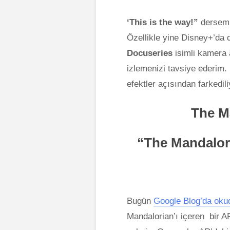
‘This is the way!”
dersem s
Özellikle yine Disney+’da d
Docuseries
isimli kamera a
izlemenizi tavsiye ederim. 
efektler açısından farkedili
The M
“The Mandalor
Bugün
Google Blog’da ok
Mandalorian’ı içeren bir 