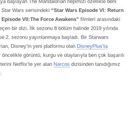
a başlayan The Mandalorian hepimizi özellikle beni
 Star Wars serisindeki
“Star Wars Episode VI: Return
 Episode VII:The Force Awakens”
filmleri arasındaki
eçen bir dizi. İlk sezonu 8 bölüm halinde 2019 yılında
se 2. sezonu yayınlanmaya başladı. Bir Starwars
ian, Disney’in yeni platformu olan
DisneyPlus’ta
r öncelikle görüntü, kurgu ve olaylarıyla ben çok başarılı
erini Netflix’te yer alan
Narcos
dizisinden tanıdığımız
r.