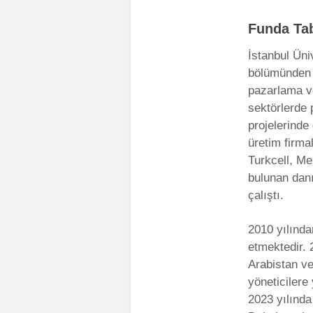
Funda Ta
İstanbul Üniv
bölümünden m
pazarlama ve
sektörlerde
projelerinde
üretim firma
Turkcell, Me
bulunan dan
çalıştı.
2010 yılında
etmektedir. 
Arabistan ve
yöneticilere 
2023 yılında