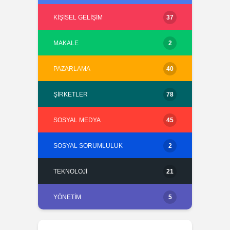
KIŞISEL GELIŞIM
37
MAKALE
2
PAZARLAMA
40
ŞIRKETLER
78
SOSYAL MEDYA
45
SOSYAL SORUMLULUK
2
TEKNOLOJI
21
YÖNETIM
5