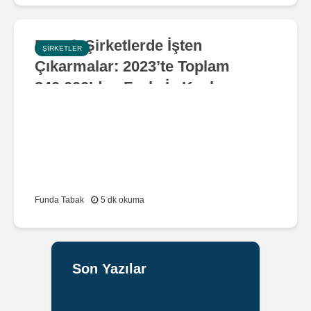
Büyük Şirketlerde İşten
ŞIRKETLER
Çıkarmalar: 2023’te Toplam
240,000’den Fazla İş Kaybı
Funda Tabak
5 dk okuma
Son Yazılar
Jägermeister
Yönetim