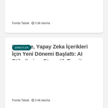
Funda Tabak
3 dk okuma
YouTube, Yapay Zeka İçerikleri
ŞIRKETLER
İçin Yeni Dönemi Başlattı: AI
Etiketleri ve Otomatik Tespit
Sistemi Geliyor
Funda Tabak
3 dk okuma