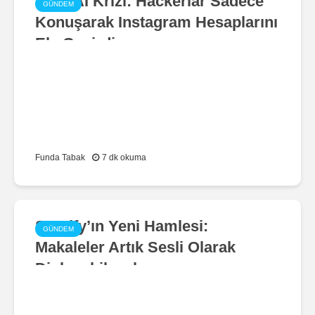
Meta AI Krizi: Hackerlar Sadece
GÜNDEM
Konuşarak Instagram Hesaplarını
Ele Geçirdi
Funda Tabak
7 dk okuma
Spotify’ın Yeni Hamlesi:
GÜNDEM
Makaleler Artık Sesli Olarak
Dinlenebilecek