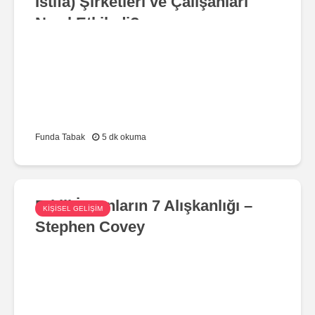
İstifa) Şirketleri ve Çalışanları
Nasıl Etkiledi?
Funda Tabak
5 dk okuma
Etkili İnsanların 7 Alışkanlığı –
KIŞISEL GELIŞIM
Stephen Covey