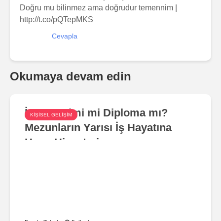
Doğru mu bilinmez ama doğrudur temennim |
http://t.co/pQTepMKS
Cevapla
Okumaya devam edin
İş Deneyimi mi Diploma mı?
KIŞISEL GELIŞIM
Mezunların Yarısı İş Hayatına
Hazır Hissetmiyor