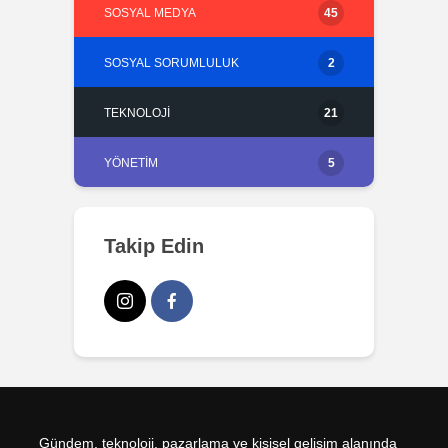
SOSYAL MEDYA
45
SOSYAL SORUMLULUK
2
TEKNOLOJI
21
YÖNETIM
5
Takip Edin
Gündem, teknoloji, pazarlama ve kişisel gelişim alanında