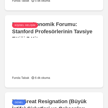
Funda Tabak
5 dk okuma
Dünya Ekonomik Forumu:
KIŞISEL GELIŞIM
Stanford Profesörlerinin Tavsiye
Ettiği 7 Kitap
Funda Tabak
6 dk okuma
The Great Resignation (Büyük
GENEL