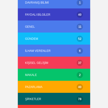
DAVRANIŞ BILIMI
1
FAYDALI BILGILER
40
GENEL
11
GÜNDEM
52
İLHAM VERENLER
6
KIŞISEL GELIŞIM
37
MAKALE
2
PAZARLAMA
40
ŞIRKETLER
78