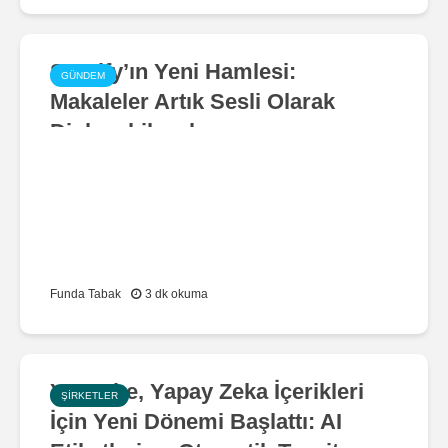
Spotify’ın Yeni Hamlesi:
GÜNDEM
Makaleler Artık Sesli Olarak
Dinlenebilecek
Funda Tabak
3 dk okuma
YouTube, Yapay Zeka İçerikleri
ŞIRKETLER
İçin Yeni Dönemi Başlattı: AI