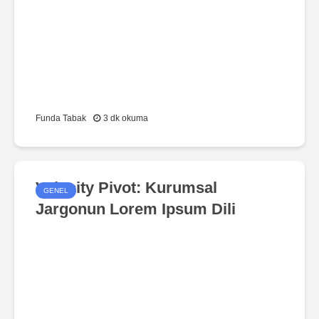
Etiketleri ve Otomatik Tespit
Sistemi Geliyor
Funda Tabak
3 dk okuma
Velocity Pivot: Kurumsal
GENEL
Jargonun Lorem Ipsum Dili