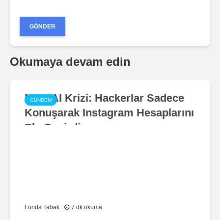
Okumaya devam edin
Meta AI Krizi: Hackerlar Sadece
GÜNDEM
Konuşarak Instagram Hesaplarını
Ele Geçirdi
Funda Tabak
7 dk okuma