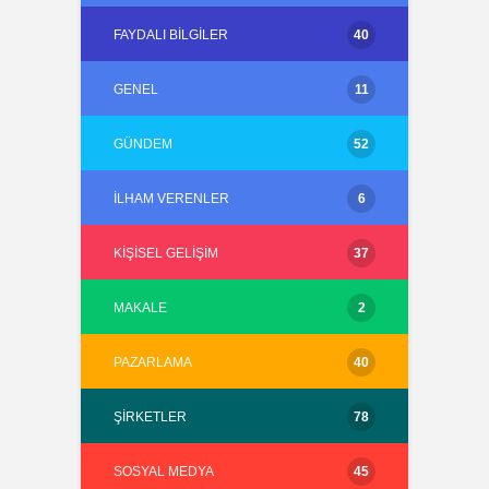
FAYDALI BILGILER
40
GENEL
11
GÜNDEM
52
İLHAM VERENLER
6
KIŞISEL GELIŞIM
37
MAKALE
2
PAZARLAMA
40
ŞIRKETLER
78
SOSYAL MEDYA
45