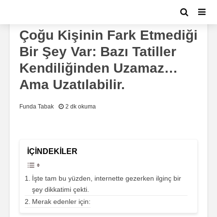
FAYDALI BILGILER
TEKNOLOJI
Çoğu Kişinin Fark Etmediği
Bir Şey Var: Bazı Tatiller
Kendiliğinden Uzamaz…
Ama Uzatılabilir.
Funda Tabak
2 dk okuma
İÇINDEKILER
İşte tam bu yüzden, internette gezerken ilginç bir
şey dikkatimi çekti.
Merak edenler için: