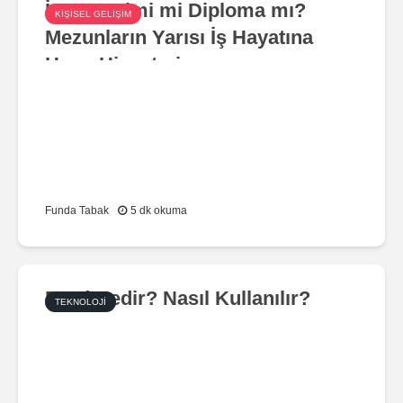
İş Deneyimi mi Diploma mı?
KIŞISEL GELIŞIM
Mezunların Yarısı İş Hayatına
Hazır Hissetmiyor
Funda Tabak
5 dk okuma
Bard Nedir? Nasıl Kullanılır?
TEKNOLOJI