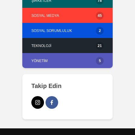
ŞIRKETLER
78
SOSYAL MEDYA
45
SOSYAL SORUMLULUK
2
TEKNOLOJI
21
YÖNETIM
5
Takip Edin