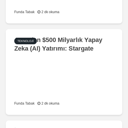
Funda Tabak
2 dk okuma
ABD’den $500 Milyarlık Yapay
TEKNOLOJI
Zeka (AI) Yatırımı: Stargate
Funda Tabak
2 dk okuma