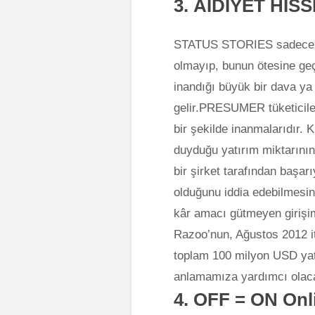
3.
AİDİYET HİSS
STATUS STORIES sadece har
olmayıp, bunun ötesine geçe
inandığı büyük bir dava ya 
gelir.PRESUMER tüketicileri
bir şekilde inanmalarıdır. K
duyduğu yatırım miktarının
bir şirket tarafından başar
olduğunu iddia edebilmesin
kâr amacı gütmeyen girişim
Razoo’nun, Ağustos 2012 itib
toplam 100 milyon USD yatı
anlamamıza yardımcı olaca
4.
OFF = ON
Onli