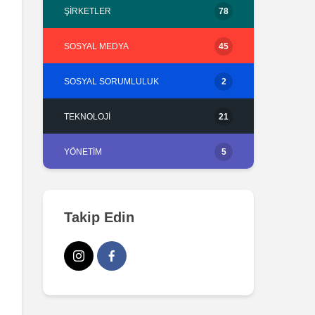
ŞIRKETLER
78
SOSYAL MEDYA
45
SOSYAL SORUMLULUK
2
TEKNOLOJI
21
YÖNETIM
5
Takip Edin