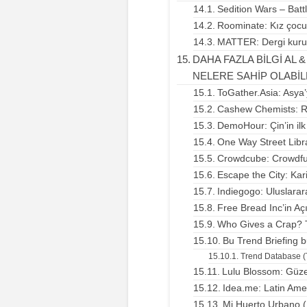
Sedition Wars – Batt
Roominate: Kız çocuk
MATTER: Dergi kuru
DAHA FAZLA BİLGİ AL
NELERE SAHİP OLABİ
ToGather.Asia: Asya’
Cashew Chemists: Ro
DemoHour: Çin’in ilk
One Way Street Libra
Crowdcube: Crowdfu
Escape the City: Kari
Indiegogo: Uluslara
Free Bread Inc’in Açı
Who Gives a Crap? T
Bu Trend Briefing 
Trend Database (T
Lulu Blossom: Güzel
Idea.me: Latin Ame
Mi Huerto Urbano (