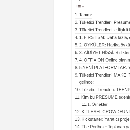
Tanım:
Tüketici Trendleri: Presum
Tüketici Trendleri ile İlişkili
1. FIRSTISM: Daha fazla, d
2. ÖYKÜLER: Harika öykü,
3. AİDİYET HİSSİ: Birlikte
4. OFF = ON Online olanın o
5.YENİ PLATFORMLAR: Yatır
Tüketici Trendleri: MAKE 
gelince:
Tüketici Trendleri: T
Kim bu PRESUME edenl
Örnekler
KİTLESEL CROWDFUND
Kickstarter: Yaratıcı proj
The Porthole: Toplanan ya