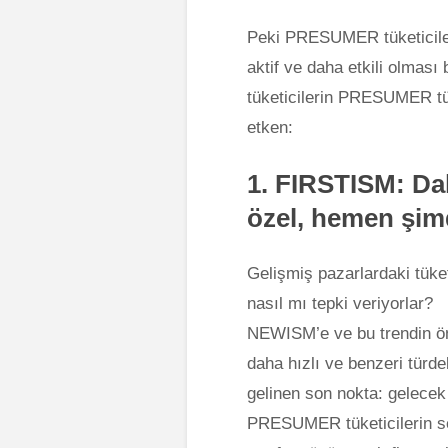
Peki PRESUMER tüketiciler
aktif ve daha etkili olması b
tüketicilerin PRESUMER tü
etken:
1.
FIRSTISM:
Dah
özel, hemen şim
Gelişmiş pazarlardaki tük
nasıl mı tepki veriyorlar?
NEWISM’e ve bu trendin öne
daha hızlı ve benzeri türd
gelinen son nokta: gelecek 
PRESUMER tüketicilerin se