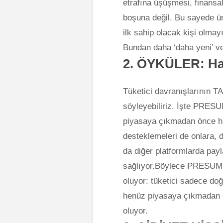
etrafına üşüşmesi, finansa
boşuna değil. Bu sayede ü
ilk sahip olacak kişi olmayı
Bundan daha ‘daha yeni’ vey
2.
ÖYKÜLER:
Ha
Tüketici davranışlarının T
söyleyebiliriz. İşte PRESU
piyasaya çıkmadan önce ha
desteklemeleri de onlara, d
da diğer platformlarda pa
sağlıyor.Böylece PRESUMING
oluyor: tüketici sadece doğ
henüz piyasaya çıkmadan ö
oluyor.