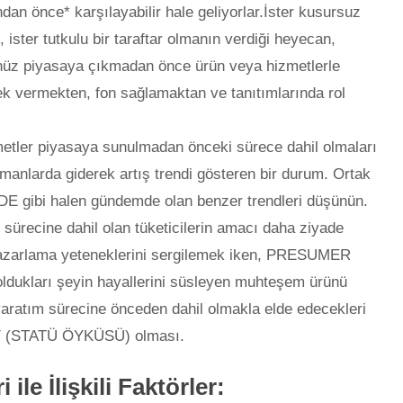
an önce* karşılayabilir hale geliyorlar.İster kusursuz
ister tutkulu bir taraftar olmanın verdiği heyecan,
üz piyasaya çıkmadan önce ürün veya hizmetlerle
ek vermekten, fon sağlamaktan ve tanıtımlarında rol
zmetler piyasaya sunulmadan önceki sürece dahil olmaları
amanlarda giderek artış trendi gösteren bir durum. Ortak
gibi halen gündemde olan benzer trendleri düşünün.
 sürecine dahil olan tüketicilerin amacı daha ziyade
pazarlama yeteneklerini sergilemek iken, PRESUMER
 oldukları şeyin hayallerini süsleyen muhteşem ürünü
aratım sürecine önceden dahil olmakla elde edecekleri
 (STATÜ ÖYKÜSÜ) olması.
 ile İlişkili Faktörler: