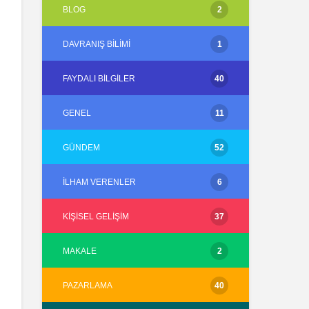
BLOG
2
DAVRANIŞ BILIMI
1
FAYDALI BILGILER
40
GENEL
11
GÜNDEM
52
İLHAM VERENLER
6
KIŞISEL GELIŞIM
37
MAKALE
2
PAZARLAMA
40