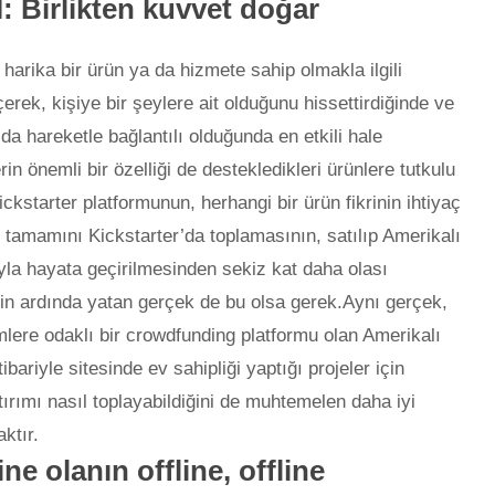
İ:
Birlikten kuvvet doğar
ika bir ürün ya da hizmete sahip olmakla ilgili
rek, kişiye bir şeylere ait olduğunu hissettirdiğinde ve
da hareketle bağlantılı olduğunda en etkili hale
n önemli bir özelliği de destekledikleri ürünlere tutkulu
ickstarter platformunun, herhangi bir ürün fikrinin ihtiyaç
 tamamını Kickstarter’da toplamasının, satılıp Amerikalı
ıyla hayata geçirilmesinden sekiz kat daha olası
in ardında yatan gerçek de bu olsa gerek.Aynı gerçek,
lere odaklı bir crowdfunding platformu olan Amerikalı
ariyle sitesinde ev sahipliği yaptığı projeler için
rımı nasıl toplayabildiğini de muhtemelen daha iyi
ktır.
ne olanın offline, offline