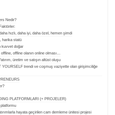
ers Nedir?
 Faktörler:
aha hızlı, daha iyi, daha özel, hemen şimdi
 harika statü
n kuvvet doğar
ffline, offline olanın online olması…
ım, üretim ve satışın altüst oluşu
IT YOURSELF trendi ve coşmuş vaziyette olan girişimciliğe
EENPRENEURS
er?
ING PLATFORMLARI (+ PROJELER)
e platformu
tırımlarla hayata geçirilen cam demleme ünitesi projesi