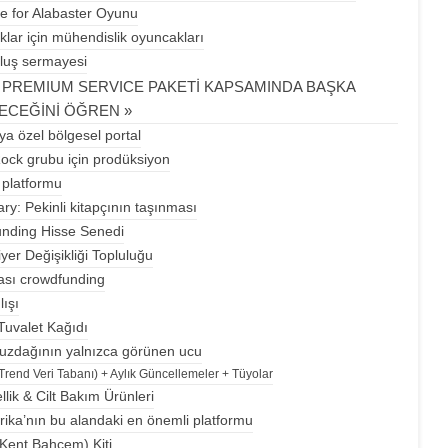
le for Alabaster Oyunu
lar için mühendislik oyuncakları
luş sermayesi
 & PREMIUM SERVICE PAKETİ KAPSAMINDA BAŞKA
LECEĞİNİ ÖĞREN »
ya özel bölgesel portal
ck grubu için prodüksiyon
 platformu
ry: Pekinli kitapçının taşınması
nding Hisse Senedi
yer Değişikliği Topluluğu
rası crowdfunding
lışı
uvalet Kağıdı
buzdağının yalnızca görünen ucu
rend Veri Tabanı) + Aylık Güncellemeler + Tüyolar
lik & Cilt Bakım Ürünleri
rika’nın bu alandaki en önemli platformu
Kent Bahçem) Kiti