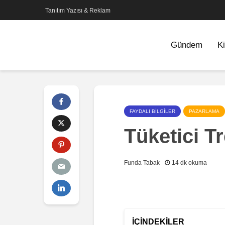
Tanıtım Yazısı & Reklam
Gündem
Ki
FAYDALI BILGILER
PAZARLAMA
Tüketici Tr
Funda Tabak
14 dk okuma
İÇINDEKILER